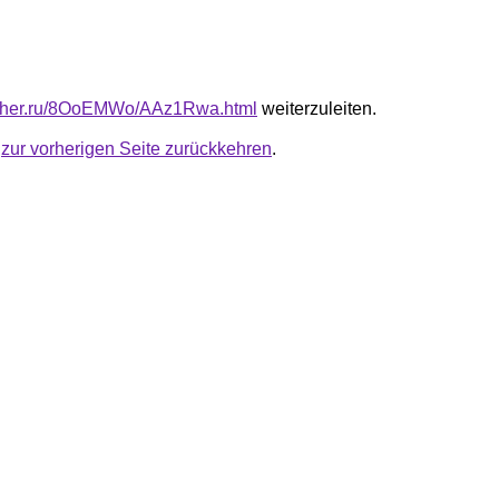
luther.ru/8OoEMWo/AAz1Rwa.html
weiterzuleiten.
u
zur vorherigen Seite zurückkehren
.