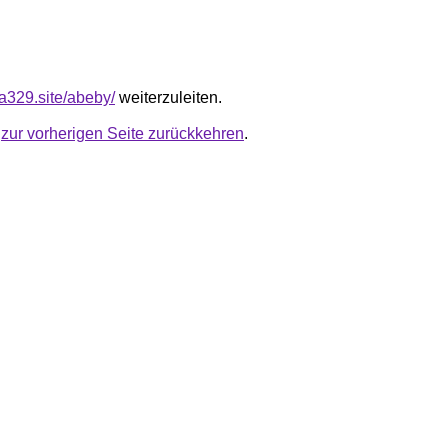
ha329.site/abeby/
weiterzuleiten.
u
zur vorherigen Seite zurückkehren
.