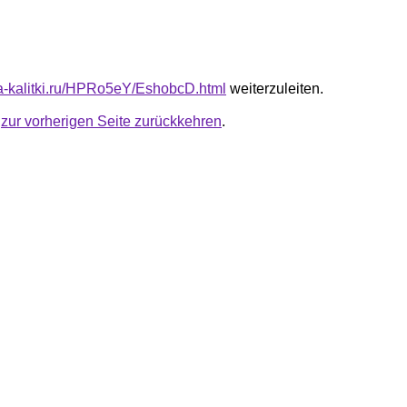
ota-kalitki.ru/HPRo5eY/EshobcD.html
weiterzuleiten.
u
zur vorherigen Seite zurückkehren
.