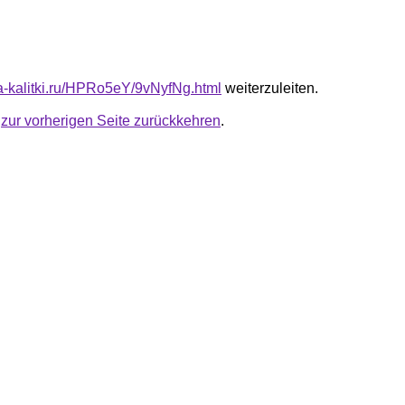
ota-kalitki.ru/HPRo5eY/9vNyfNg.html
weiterzuleiten.
u
zur vorherigen Seite zurückkehren
.