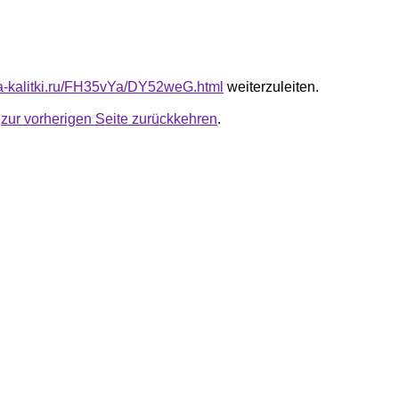
ota-kalitki.ru/FH35vYa/DY52weG.html
weiterzuleiten.
u
zur vorherigen Seite zurückkehren
.