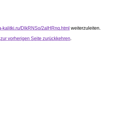
ta-kalitki.ru/DlkRNSo/2alHRnq.html
weiterzuleiten.
u
zur vorherigen Seite zurückkehren
.