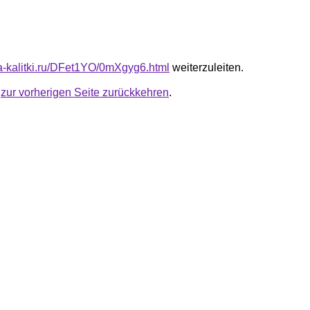
ota-kalitki.ru/DFet1YO/0mXgyg6.html
weiterzuleiten.
u
zur vorherigen Seite zurückkehren
.