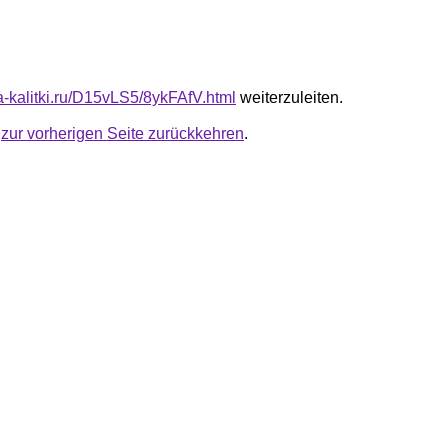
ta-kalitki.ru/D15vLS5/8ykFAfV.html
weiterzuleiten.
u
zur vorherigen Seite zurückkehren
.