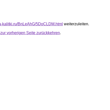
ota-kalitki.ru/BnLeAhG/5DoCLDM.html
weiterzuleiten.
u
zur vorherigen Seite zurückkehren
.