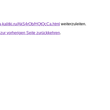
ota-kalitki.ru/AkS4rOb/HQtQcCa.html
weiterzuleiten.
u
zur vorherigen Seite zurückkehren
.