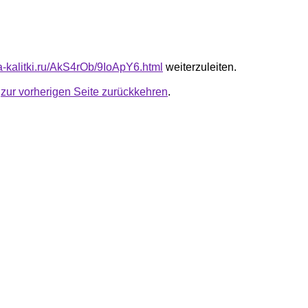
ta-kalitki.ru/AkS4rOb/9IoApY6.html
weiterzuleiten.
u
zur vorherigen Seite zurückkehren
.