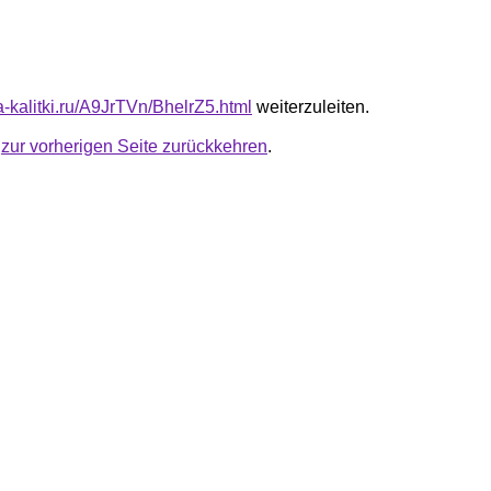
ta-kalitki.ru/A9JrTVn/BhelrZ5.html
weiterzuleiten.
u
zur vorherigen Seite zurückkehren
.