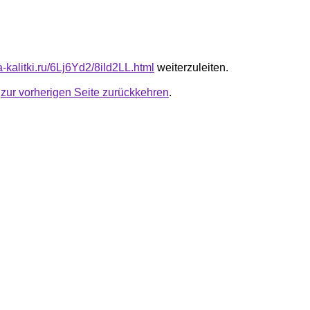
ta-kalitki.ru/6Lj6Yd2/8iId2LL.html
weiterzuleiten.
u
zur vorherigen Seite zurückkehren
.