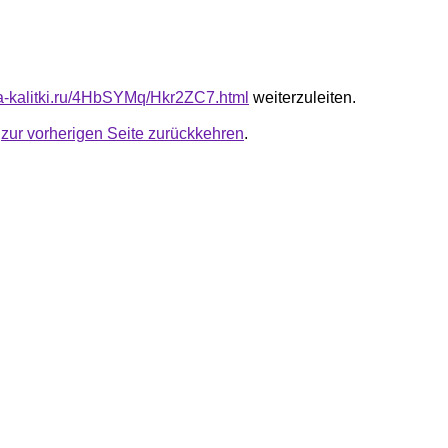
ota-kalitki.ru/4HbSYMq/Hkr2ZC7.html
weiterzuleiten.
u
zur vorherigen Seite zurückkehren
.