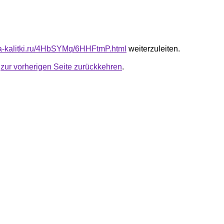
ota-kalitki.ru/4HbSYMq/6HHFtmP.html
weiterzuleiten.
u
zur vorherigen Seite zurückkehren
.