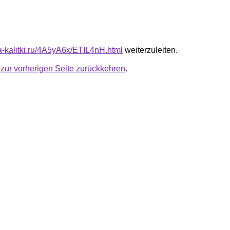
ta-kalitki.ru/4A5yA6x/ETIL4nH.html
weiterzuleiten.
u
zur vorherigen Seite zurückkehren
.