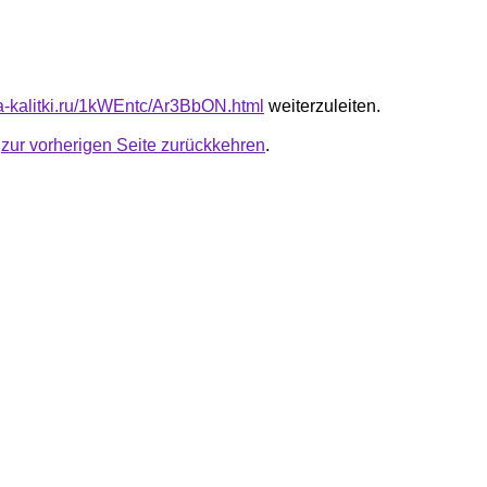
ta-kalitki.ru/1kWEntc/Ar3BbON.html
weiterzuleiten.
u
zur vorherigen Seite zurückkehren
.