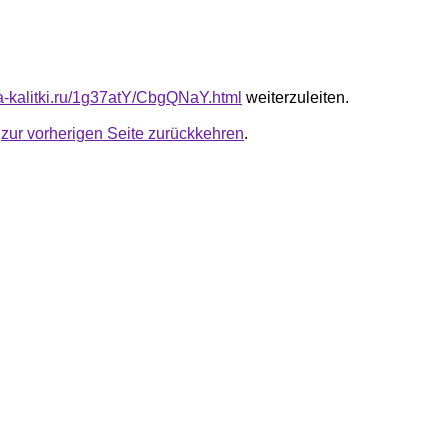
ta-kalitki.ru/1g37atY/CbgQNaY.html
weiterzuleiten.
u
zur vorherigen Seite zurückkehren
.