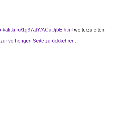
ta-kalitki.ru/1g37atY/ACuUjbE.html
weiterzuleiten.
u
zur vorherigen Seite zurückkehren
.