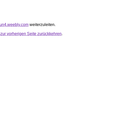
lfun4.weebly.com
weiterzuleiten.
u
zur vorherigen Seite zurückkehren
.