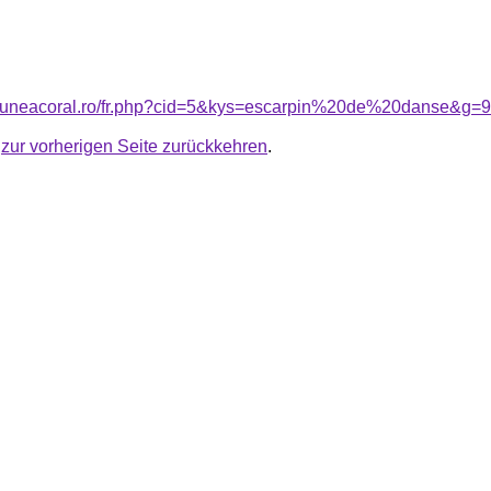
nsiuneacoral.ro/fr.php?cid=5&kys=escarpin%20de%20danse&g=9
u
zur vorherigen Seite zurückkehren
.