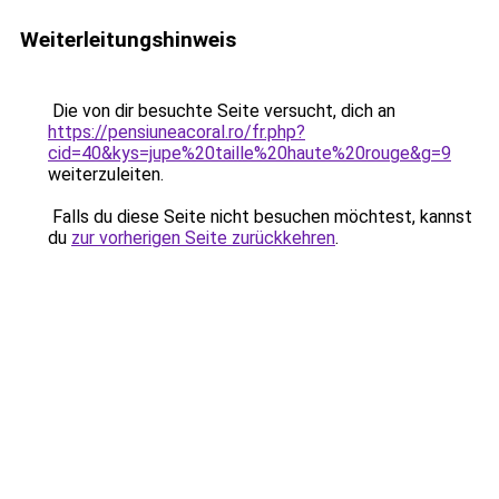
Weiterleitungshinweis
Die von dir besuchte Seite versucht, dich an
https://pensiuneacoral.ro/fr.php?
cid=40&kys=jupe%20taille%20haute%20rouge&g=9
weiterzuleiten.
Falls du diese Seite nicht besuchen möchtest, kannst
du
zur vorherigen Seite zurückkehren
.