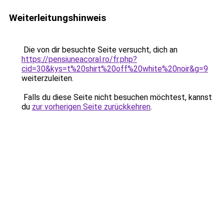
Weiterleitungshinweis
Die von dir besuchte Seite versucht, dich an
https://pensiuneacoral.ro/fr.php?
cid=30&kys=t%20shirt%20off%20white%20noir&g=9
weiterzuleiten.
Falls du diese Seite nicht besuchen möchtest, kannst
du
zur vorherigen Seite zurückkehren
.