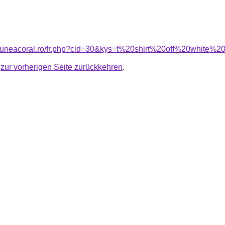
siuneacoral.ro/fr.php?cid=30&kys=t%20shirt%20off%20white%2
u
zur vorherigen Seite zurückkehren
.