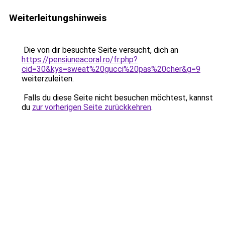
Weiterleitungshinweis
Die von dir besuchte Seite versucht, dich an
https://pensiuneacoral.ro/fr.php?
cid=30&kys=sweat%20gucci%20pas%20cher&g=9
weiterzuleiten.
Falls du diese Seite nicht besuchen möchtest, kannst
du
zur vorherigen Seite zurückkehren
.