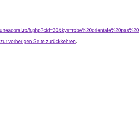
nsiuneacoral.ro/fr.php?cid=30&kys=robe%20orientale%20pas%
u
zur vorherigen Seite zurückkehren
.