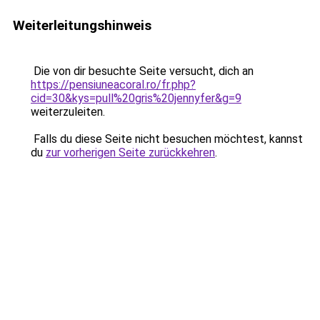
Weiterleitungshinweis
Die von dir besuchte Seite versucht, dich an
https://pensiuneacoral.ro/fr.php?
cid=30&kys=pull%20gris%20jennyfer&g=9
weiterzuleiten.
Falls du diese Seite nicht besuchen möchtest, kannst
du
zur vorherigen Seite zurückkehren
.