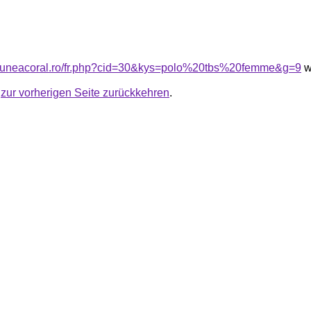
nsiuneacoral.ro/fr.php?cid=30&kys=polo%20tbs%20femme&g=9
w
u
zur vorherigen Seite zurückkehren
.