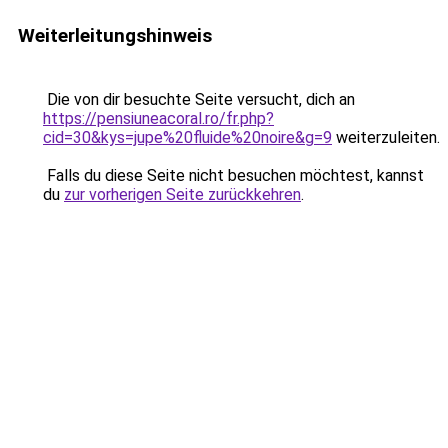
Weiterleitungshinweis
Die von dir besuchte Seite versucht, dich an
https://pensiuneacoral.ro/fr.php?
cid=30&kys=jupe%20fluide%20noire&g=9
weiterzuleiten.
Falls du diese Seite nicht besuchen möchtest, kannst
du
zur vorherigen Seite zurückkehren
.