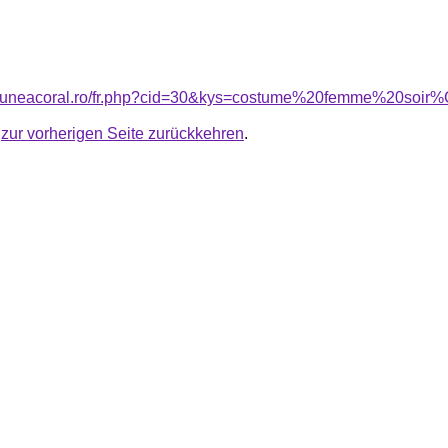
nsiuneacoral.ro/fr.php?cid=30&kys=costume%20femme%20soi
u
zur vorherigen Seite zurückkehren
.