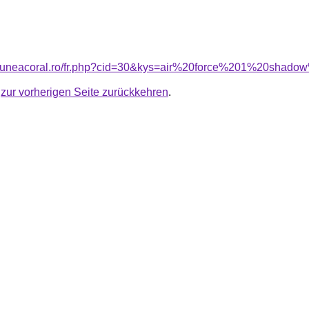
nsiuneacoral.ro/fr.php?cid=30&kys=air%20force%201%20shado
u
zur vorherigen Seite zurückkehren
.