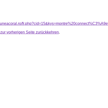
nsiuneacoral.ro/fr.php?cid=15&kys=montre%20connect%C3%
u
zur vorherigen Seite zurückkehren
.