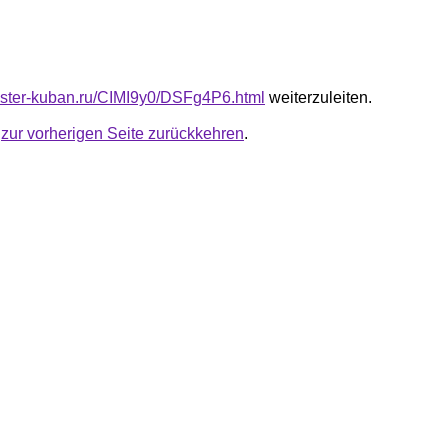
master-kuban.ru/CIMI9y0/DSFg4P6.html
weiterzuleiten.
u
zur vorherigen Seite zurückkehren
.