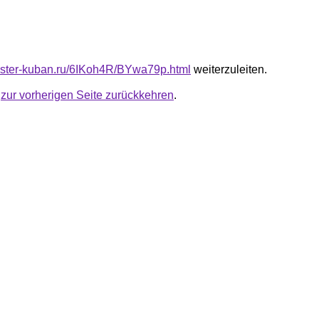
master-kuban.ru/6IKoh4R/BYwa79p.html
weiterzuleiten.
u
zur vorherigen Seite zurückkehren
.