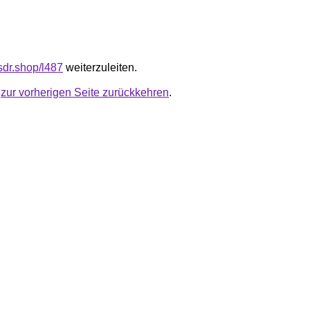
fsdr.shop/l487
weiterzuleiten.
u
zur vorherigen Seite zurückkehren
.