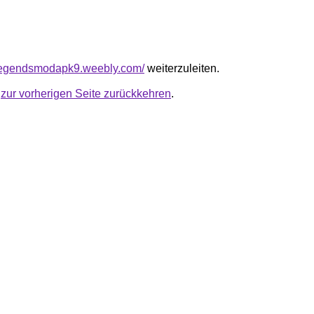
frlegendsmodapk9.weebly.com/
weiterzuleiten.
u
zur vorherigen Seite zurückkehren
.